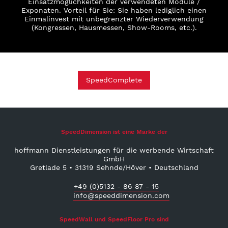
Einsatzmöglichkeiten der verwendeten Module /
Exponaten. Vorteil für Sie: Sie haben lediglich einen
Einmalinvest mit unbegrenzter Wiederverwendung
(Kongressen, Hausmessen, Show-Rooms, etc.).
SpeedComplete
SpeedDimension ist eine Marke der
hoffmann Dienstleistungen für die werbende Wirtschaft
GmbH
Gretlade 5 • 31319 Sehnde/Höver • Deutschland
+49 (0)5132 - 86 87 - 15
info@speeddimension.com
SpeedWall und SpeedFloor Pro sind